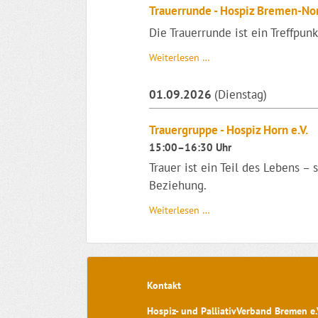
Hospizverein
Trauerrunde - Hospiz Bremen-Nor
Bremen
Die Trauerrunde ist ein Treffpun
e.V.
Trauerrunde
Weiterlesen …
-
Hospiz
01.09.2026
(Dienstag)
Bremen-
Nord
e.V.
Trauergruppe - Hospiz Horn e.V.
15:00–16:30 Uhr
Trauer ist ein Teil des Lebens –
Beziehung.
Trauergruppe
Weiterlesen …
-
Hospiz
Horn
e.V.
Kontakt
Hospiz- und PalliativVerband Bremen e.