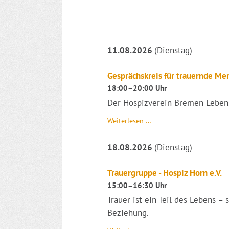
11.08.2026
(Dienstag)
Gesprächskreis für trauernde Me
18:00–20:00 Uhr
Der Hospizverein Bremen Lebens-
Gesprächskreis
Weiterlesen …
für
trauernde
18.08.2026
(Dienstag)
Menschen
-
Hospizverein
Trauergruppe - Hospiz Horn e.V.
Bremen
15:00–16:30 Uhr
e.V.
Trauer ist ein Teil des Lebens –
Beziehung.