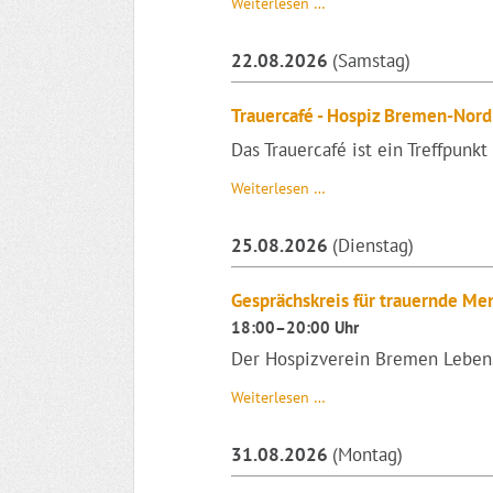
Trauergruppe
Weiterlesen …
-
Hospiz
22.08.2026
(Samstag)
Horn
e.V.
Trauercafé - Hospiz Bremen-Nord 
Das Trauercafé ist ein Treffpunk
Trauercafé
Weiterlesen …
-
Hospiz
25.08.2026
(Dienstag)
Bremen-
Nord
e.V.
Gesprächskreis für trauernde Me
18:00–20:00 Uhr
Der Hospizverein Bremen Lebens-
Gesprächskreis
Weiterlesen …
für
trauernde
31.08.2026
(Montag)
Menschen
-