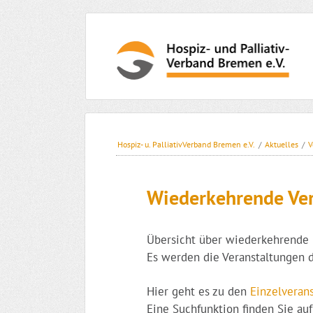
Nav
übe
Navigation
überspringen
Hospiz- u. PalliativVerband Bremen e.V.
/
Aktuelles
/
V
Wiederkehrende Ve
Übersicht über wiederkehrende 
Es werden die Veranstaltungen 
Hier geht es zu den
Einzelveran
Eine Suchfunktion finden Sie au