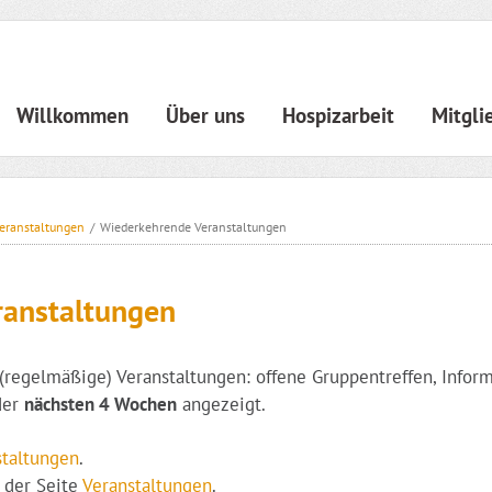
igation
Willkommen
Über uns
Hospizarbeit
Mitgli
rspringen
eranstaltungen
/
Wiederkehrende Veranstaltungen
ranstaltungen
(regelmäßige) Veranstaltungen: offene Gruppentreffen, Infor
der
nächsten 4 Wochen
angezeigt.
staltungen
.
f der Seite
Veranstaltungen
.