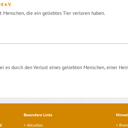
d e.V.
kt Menschen, die ein geliebtes Tier verloren haben.
 sei es durch den Verlust eines geliebten Menschen, einer Heim
Besondere Links
Hinwei
V.
>
Aktuelles
> Brem